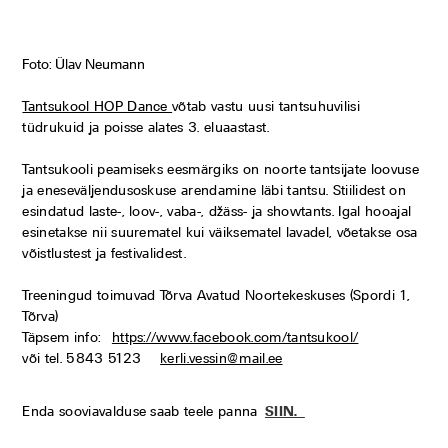
Foto: Ülav Neumann
Tantsukool HOP Dance
võtab vastu uusi tantsuhuvilisi
tüdrukuid ja poisse alates 3. eluaastast.
Tantsukooli peamiseks eesmärgiks on noorte tantsijate loovuse
ja eneseväljendusoskuse arendamine läbi tantsu. Stiilidest on
esindatud laste-, loov-, vaba-, džäss- ja showtants. Igal hooajal
esinetakse nii suurematel kui väiksematel lavadel, võetakse osa
võistlustest ja festivalidest.
Treeningud toimuvad Tõrva Avatud Noortekeskuses (Spordi 1,
Tõrva)
Täpsem info:
https://www.facebook.com/tantsukool/
või tel. 5843 5123
kerli.vessin@mail.ee
Enda sooviavalduse saab teele panna
SIIN.