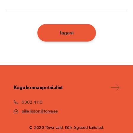
Tagasi
Kogukonnaspetsialist
5302 4110
pille.ilisson@torva.ee
© 2026 Tõrva vald. Kõik õigused kaitstud.