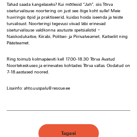
Tahad saada kangelaseks? Kui mõtlesid “Jah”, siis Tõrva
siseturvalisuse noortering on just see õige koht sulle! Meie
huviringis õpid ja praktiseerid, kuidas hoida iseenda ja teiste
turvalisust. Noorteringi tegevusi viivad läbi erinevad
siseturvalisuse valdkonna asutuste spetsialistid –
Naiskodukaitse, Kiirabi, Politsei- ja Piirivalveamet, Kaitseliit ning
Päästeamet.
Ring toimub kolmapäeviti kell 17.00-18.30 Tõrva Avatud
Noortekeskuses ja erinevates kohtades Tõrva vallas. Oodatud on
7-18.aastased noored.
Lisainfo: ahto.uuspalu@rescue.ee
Tagasi