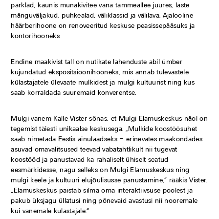
parklad, kaunis munakivitee vana tammeallee juures, laste
mänguväljakud, puhkealad, väliklassid ja välilava. Ajalooline
häärberihoone on renoveeritud keskuse peasissepääsuks ja
kontorihooneks
Endine maakivist tall on nutikate lahenduste abil ümber
kujundatud ekspositsioonihooneks, mis annab tulevastele
külastajatele ülevaate mulkidest ja mulgi kultuurist ning kus
saab korraldada suuremaid konverentse.
Mulgi vanem Kalle Vister sõnas, et Mulgi Elamuskeskus näol on
tegemist täiesti unikaalse keskusega. „Mulkide koostöösuhet
saab nimetada Eestis ainulaadseks – erinevates maakondades
asuvad omavalitsused teevad vabatahtlikult nii tugevat
koostööd ja panustavad ka rahaliselt ühiselt seatud
eesmärkidesse, nagu selleks on Mulgi Elamuskeskus ning
mulgi keele ja kultuuri elujõulisusse panustamine,“ rääkis Vister.
„Elamuskeskus paistab silma oma interaktiivsuse poolest ja
pakub üksjagu üllatusi ning põnevaid avastusi nii nooremale
kui vanemale külastajale.“