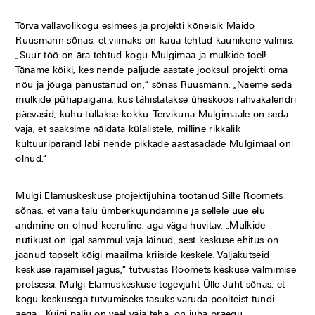
Tõrva vallavolikogu esimees ja projekti kõneisik Maido
Ruusmann sõnas, et viimaks on kaua tehtud kaunikene valmis.
„Suur töö on ära tehtud kogu Mulgimaa ja mulkide toel!
Täname kõiki, kes nende paljude aastate jooksul projekti oma
nõu ja jõuga panustanud on,“ sõnas Ruusmann. „Näeme seda
mulkide pühapaigana, kus tähistatakse üheskoos rahvakalendri
päevasid, kuhu tullakse kokku. Tervikuna Mulgimaale on seda
vaja, et saaksime näidata külalistele, milline rikkalik
kultuuripärand läbi nende pikkade aastasadade Mulgimaal on
olnud.“
Mulgi Elamuskeskuse projektijuhina töötanud Sille Roomets
sõnas, et vana talu ümberkujundamine ja sellele uue elu
andmine on olnud keeruline, aga väga huvitav. „Mulkide
nutikust on igal sammul vaja läinud, sest keskuse ehitus on
jäänud täpselt kõigi maailma kriiside keskele. Väljakutseid
keskuse rajamisel jagus,“ tutvustas Roomets keskuse valmimise
protsessi. Mulgi Elamuskeskuse tegevjuht Ülle Juht sõnas, et
kogu keskusega tutvumiseks tasuks varuda poolteist tundi
aega. „Kuigi palju on veel vaja teha, on juba praegu