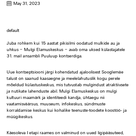
May 31, 2023
default
Juba rohkem kui 15 aastat pikisilmi oodatud mulkide au ja
uhkus – Mulgi Elamuskeskus – avab oma uksed külastajatele
31. mail ansambli Puuluup kontserdiga.
Uue kontseptsiooni järgi kohendatud ajaloolisest Sooglemäe
talust on saanud kaasaegne ja meelelahutuslik kogu perele
mõeldud külastuskeskus, mis tutvustab mulgindust atraktiivsete
ja nutikate lahenduste abil. Mulgi Elamuskeskus on mulgi
kultuuri maamärk ja identiteedi kandja, ühtaegu nii
vaatamisväärsus, muuseum, infokeskus, sündmuste
korraldamise keskus kui kohalike teenuste-toodete koostöö- ja
müügikeskus.
Käesoleva I etapi raames on valminud on uued ligipääsuteed,