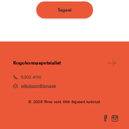
Tagasi
Kogukonnaspetsialist
5302 4110
pille.ilisson@torva.ee
© 2026 Tõrva vald. Kõik õigused kaitstud.