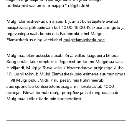
uudistamist-vaatamist omajagu,“ räägib Juht.
Mulgi Elamuskeskus on alates 1. juunist külastajatele avatud
teisipäevast pühapäevani kell 10.00-18.00. Keskuse arengute ja
tegevustega saab kursis olla Facebooki lehel Mulgi
Elamuskeskus ning veebilehel
mulgielamuskeskus.ee
.
Mulgimaa elamuskeskus asub Tõrva vallas Taagepera lähedal
Sooglemäel talukompleksis. Tegemist on kolme Mulgimaa valla
– Viljandi, Mulgi ja Tõrva valla- ühisarendatava projektiga. Juba
10. juunil toimub Mulgi Elamuskeskuses esimene suursündmus
–
VII Mulgi pidu „Midrilinnu pesä“
, mis kulmineerub
suurejoonelise kontsertetendusega, mil lavale astub 1000
esinejat. Päeval toimub mulgi perepäev ja laat ning osa saab
Mulgimaa kollektiivide minikontserditest.