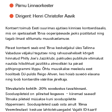
Pärnu Linnaorkester
Dirigent: Henri Christofer Aavik
Kontsert toimub Eesti suurimas ajutises kinnises kontserdisaalis,
mis on spetsiaalselt Tõrva ooperipäevade jaoks püstitatud ning
tagab ilmast sõltumatu muusikaelamuse.
Pärast kontserti seab end Tõrva keskväljakul üles Tallinna
Vabaduse väljakul tegutsev ning rahvusvaheliselt kõrgelt
hinnatud Philly Joe’s Jazziklubi, pakkudes publikule võimalust
nautida hilisõhtust jazzilikku atmosfääri ka pärast
põhiprogrammi lõppu. Õhtu muusikalise meeleolu eest
hoolitseb DJ-puldis Reigo Ahven, kes hoiab suveöö elavana
ning loob kontserdile väärilise järelkaja.
Tõrvakatele kehtib -20% soodustus tavahinnast.
Sooduspileteid on
piiratud koguses
– kiiremad saavad!
Tõrvaka pileteid müüakse kuni sooduspiletite
lõppemiseni. Sooduspileteid saab osta ainult
Tõrva
Veemõnulast
keskuse lahtiolekuaegadel. Vajalik ID-kaart!