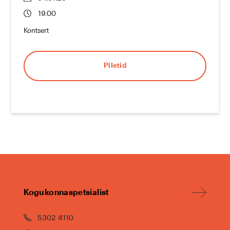
19.00
Kontsert
Piletid
Kogukonnaspetsialist
5302 4110