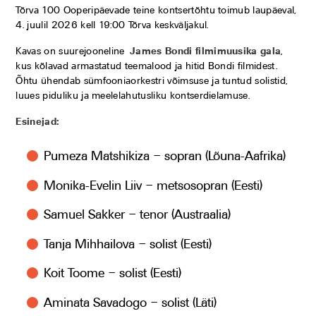
Tõrva 100 Ooperipäevade teine kontsertõhtu toimub laupäeval,
4. juulil 2026 kell 19:00 Tõrva keskväljakul.
Kavas on suurejooneline
James Bondi filmimuusika gala
,
kus kõlavad armastatud teemalood ja hitid Bondi filmidest.
Õhtu ühendab sümfooniaorkestri võimsuse ja tuntud solistid,
luues piduliku ja meelelahutusliku kontserdielamuse.
Esinejad:
Pumeza Matshikiza – sopran (Lõuna-Aafrika)
Monika-Evelin Liiv – metsosopran (Eesti)
Samuel Sakker – tenor (Austraalia)
Tanja Mihhailova – solist (Eesti)
Koit Toome – solist (Eesti)
Aminata Savadogo – solist (Läti)