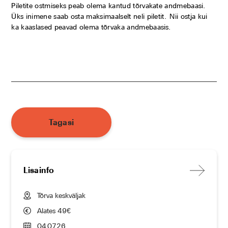
Piletite ostmiseks peab olema kantud tõrvakate andmebaasi.
Üks inimene saab osta maksimaalselt neli piletit. Nii ostja kui
ka kaaslased peavad olema tõrvaka andmebaasis.
Tagasi
Lisainfo
Tõrva keskväljak
Alates 49€
04.07.26