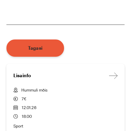
Tagasi
Lisainfo
Hummuli mõis
7€
12.01.26
18.00
Sport