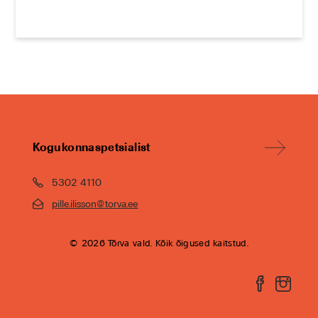
Kogukonnaspetsialist
5302 4110
pille.ilisson@torva.ee
© 2026 Tõrva vald. Kõik õigused kaitstud.