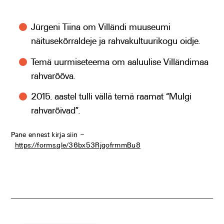
Jürgeni Tiina om Villändi muuseumi
näitusekõrraldeje ja rahvakultuurikogu oidje.
Temä uurmiseteema om aaluulise Villändimaa
rahvarõõva.
2015. aastel tulli vällä temä raamat “Mulgi
rahvarõivad”.
Pane ennest kirja siin –
https://forms.gle/36bx53RjgofrmmBu8