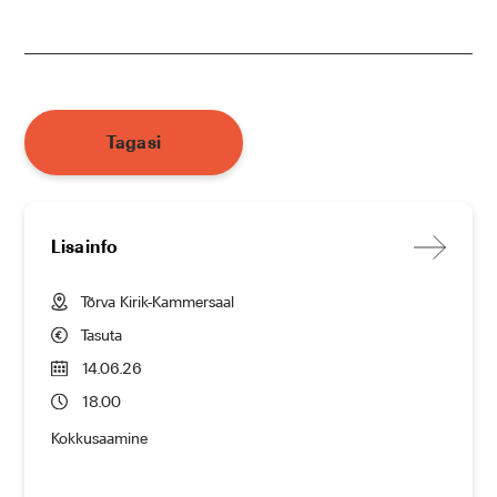
Tagasi
Lisainfo
Tõrva Kirik-Kammersaal
Tasuta
14.06.26
18.00
Kokkusaamine