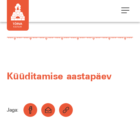
Küüditamise aastapäev
Jaga: