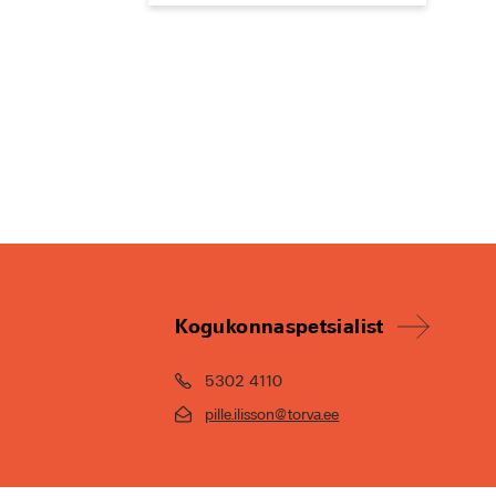
Kogukonnaspetsialist
5302 4110
pille.ilisson@torva.ee