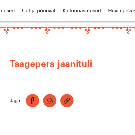
mused
Uut ja põnevat
Kultuuriasutused
Huvitegevu
Taagepera jaanituli
Jaga: