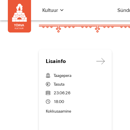
Kultuur
Sünd
Lisainfo
Taagepera
Tasuta
23.06.26
18.00
Kokkusaamine