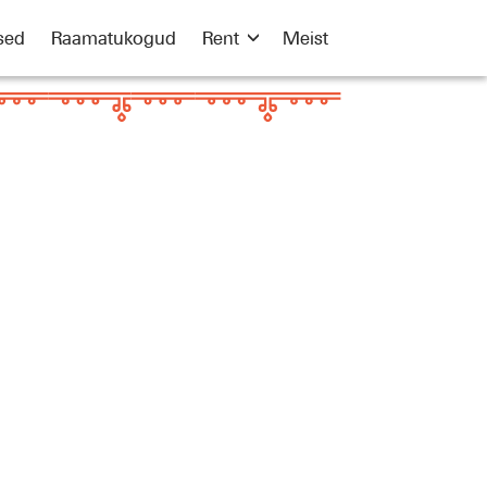
sed
Raamatukogud
Rent
Meist