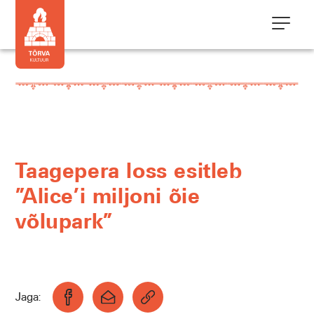
Taagepera loss esitleb
”Alice’i miljoni õie
võlupark”
Jaga: