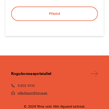
Piletid
Kogukonnaspetsialist
5302 4110
pille.ilisson@torva.ee
© 2026 Tõrva vald. Kõik õigused kaitstud.