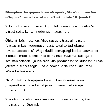
Maagiline Taagepera lossi võlupark „Alice’i miljoni õie
võlupark“ avab taas uksed külastajatele 18. juunist!
Sel suvel avanev muinasjutt peatub teemal, mis sai Alice’ist
pärast seda, kui ta Imedemaalt tagasi tuli.
Õhku jäi küsimus, kas Alice suutis pärast ulmelist ja
fantaasiarikast kogemust naasta tavalise tüdrukuna
tavapärasesse ellu? Wagenkülli teemapargi loojad usuvad, et
kindlasti mitte. Tüdruk, kes oli näinud maailma, kus iga lill
sosistab salasõnu ja iga rada viib pöörasesse seiklusesse, ei saa
jätkata rutiinset argielu, vaid soovib leida koha, kus imed
võiksid edasi elada.
Nii jõudiski ta Taagepera lossi — Eesti kauneimasse
juugendlossi, mille tornid ja aed näevad välja nagu
muinasjutust.
Siin otsustas Alice luua oma uue Imedemaa, kohta, kus
muinasjutt ei lõpe iial.