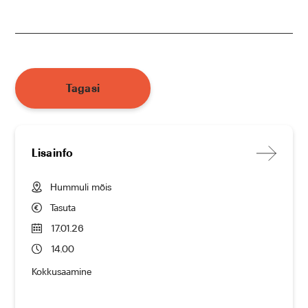
Tagasi
Lisainfo
Hummuli mõis
Tasuta
17.01.26
14.00
Kokkusaamine