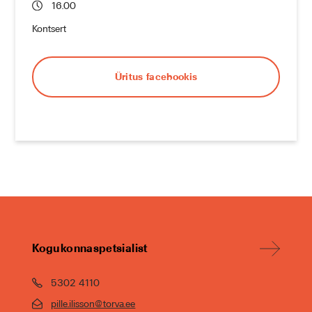
16.00
Kontsert
Üritus facebookis
Kogukonnaspetsialist
5302 4110
pille.ilisson@torva.ee