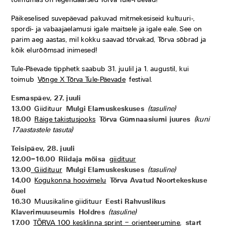
Päikeselised suvepäevad pakuvad mitmekesiseid kultuuri-,
spordi- ja vabaajaelamusi igale maitsele ja igale eale. See on
parim aeg aastas, mil kokku saavad tõrvakad, Tõrva sõbrad ja
kõik elurõõmsad inimesed!
Tule-Päevade tipphetk saabub 31. juulil ja 1. augustil, kui
toimub
Võnge X Tõrva Tule-Päevade
festival.
Esmaspäev, 27. juuli
13.00
Giidituur
Mulgi Elamuskeskuses
(tasuline)
18.00
Räige takistusjooks
Tõrva Gümnaasiumi juures
(kuni
17aastastele tasuta)
Teisipäev, 28. juuli
12.00–16.00
Riidaja mõisa
giidituur
13.00
Giidituur
Mulgi Elamuskeskuses
(tasuline)
14.00
Kogukonna hoovimelu
Tõrva Avatud Noortekeskuse
õuel
16.30
Muusikaline giidituur
Eesti Rahvuslikus
Klaverimuuseumis
Holdres
(tasuline)
17.00
TÕRVA 100 kesklinna sprint – orienteerumine
,
start