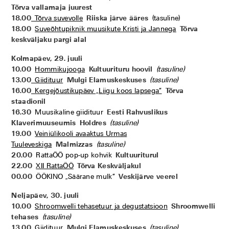
Tõrva vallamaja juurest
18.00
Tõrva suvevolle
Riiska järve ääres
(tasuline)
18.00
Suveõhtupiknik muusikute Kristi ja Jannega
Tõrva
keskväljaku pargi alal
Kolmapäev, 29. juuli
10.00
Hommikujooga
Kultuurituru hoovil
(tasuline)
13.00
Giidituur
Mulgi Elamuskeskuses
(tasuline)
16.00
Kergejõustikupäev „Liigu koos lapsega”
Tõrva
staadionil
16.30
Muusikaline giidituur
Eesti Rahvuslikus
Klaverimuuseumis
Holdres
(tasuline)
19.00
Veiniülikooli avaaktus Urmas
Tuuleveskiga
Malmizzas
(tasuline)
20.00
RattaÖÖ pop-up kohvik
Kultuuriturul
22.00
XII RattaÖÖ
Tõrva Keskväljakul
00.00
ÖÖKINO „Säärane mulk”
Veskijärve veerel
Neljapäev, 30. juuli
10.00
Shroomwelli tehasetuur ja degustatsioon
Shroomwelli
tehases
(tasuline)
13.00
Giidituur
Mulgi Elamuskeskuses
(tasuline)