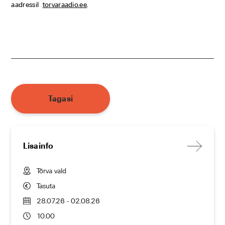
aadressil
torvaraadio.ee
.
Tagasi
Lisainfo
Tõrva vald
Tasuta
28.07.26 - 02.08.26
10.00