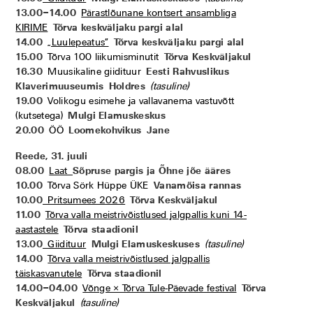
13.00–14.00
Pärastlõunane kontsert ansambliga
KIRIME
Tõrva keskväljaku pargi alal
14.00
„Luulepeatus”
Tõrva keskväljaku pargi alal
15.00
Tõrva 100 liikumisminutit
Tõrva Keskväljakul
16.30
Muusikaline giidituur
Eesti Rahvuslikus
Klaverimuuseumis
Holdres
(tasuline)
19.00
Volikogu esimehe ja vallavanema vastuvõtt
(kutsetega)
Mulgi Elamuskeskus
20.00
ÖÖ
Loomekohvikus
Jane
Reede, 31. juuli
08.00
Laat
Sõpruse pargis ja Õhne jõe ääres
10.00
Tõrva Sörk Hüppe ÜKE
Vanamõisa rannas
10.00
Pritsumees 2026
Tõrva Keskväljakul
11.00
Tõrva valla meistrivõistlused jalgpallis kuni 14-
aastastele
Tõrva staadionil
13.00
Giidituur
Mulgi Elamuskeskuses
(tasuline)
14.00
Tõrva valla meistrivõistlused jalgpallis
täiskasvanutele
Tõrva staadionil
14.00–04.00
Võnge × Tõrva Tule-Päevade festival
Tõrva
Keskväljakul
(tasuline)