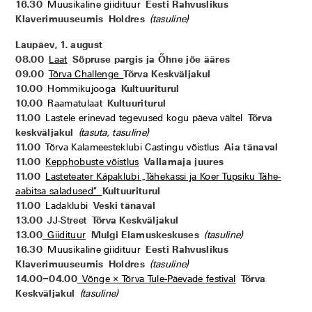
16.30
Muusikaline giidituur
Eesti Rahvuslikus
Klaverimuuseumis
Holdres
(tasuline)
Laupäev, 1. august
08.00
Laat
Sõpruse pargis ja Õhne jõe ääres
09.00
Tõrva Challenge
Tõrva Keskväljakul
10.00
Hommikujooga
Kultuuriturul
10.00
Raamatulaat
Kultuuriturul
11.00
Lastele erinevad tegevused kogu päeva vältel
Tõrva
keskväljakul
(tasuta, tasuline)
11.00
Tõrva Kalameesteklubi Castingu võistlus
Aia tänaval
11.00
Kepphobuste võistlus
Vallamaja juures
11.00
Lasteteater Käpaklubi „Tähekassi ja Koer Tupsiku Tähe-
aabitsa saladused”
Kultuuriturul
11.00
Ladaklubi
Veski tänaval
13.00
JJ-Street
Tõrva Keskväljakul
13.00
Giidituur
Mulgi Elamuskeskuses
(tasuline)
16.30
Muusikaline giidituur
Eesti Rahvuslikus
Klaverimuuseumis
Holdres
(tasuline)
14.00–04.00
Võnge × Tõrva Tule-Päevade festival
Tõrva
Keskväljakul
(tasuline)