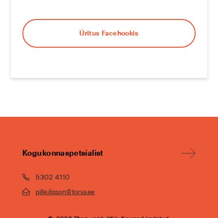
Üritus Facebookis
Kogukonnaspetsialist
5302 4110
pille.ilisson@torva.ee