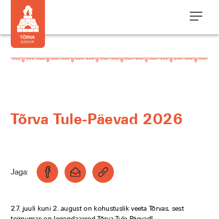
Tõrva Tule-Päevad 2026
Jaga:
27. juuli kuni 2. august on kohustuslik veeta Tõrvas, sest
toimumas on legendaarsed Tõrva Tule-Päevad!