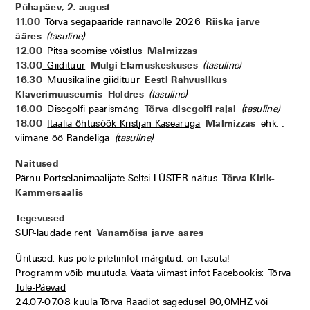
Pühapäev, 2. august
11.00
Tõrva segapaaride rannavolle 2026
Riiska järve
ääres
(tasuline)
12.00
Pitsa söömise võistlus
Malmizzas
13.00
Giidituur
Mulgi Elamuskeskuses
(tasuline)
16.30
Muusikaline giidituur
Eesti Rahvuslikus
Klaverimuuseumis
Holdres
(tasuline)
16.00
Discgolfi paarismäng
Tõrva discgolfi rajal
(tasuline)
18.00
Itaalia õhtusöök Kristjan K
a
searuga
Malmizzas
ehk. ..
viimane öö Randeliga
(tasuline)
Näitused
Pärnu Portselanimaalijate Seltsi LÜSTER näitus
Tõrva Kirik-
Kammersaalis
Tegevused
SUP-laudade rent
Vanamõisa järve ääres
Üritused, kus pole piletiinfot märgitud, on tasuta!
Programm võib muutuda. Vaata viimast infot Facebookis:
Tõrva
Tule-Päevad
24.07-07.08 kuula Tõrva Raadiot sagedusel 90,0MHZ või