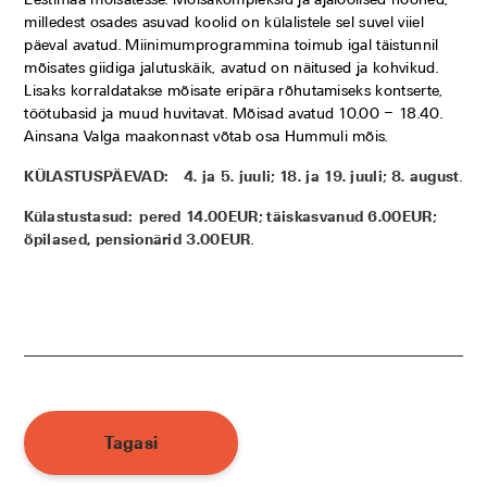
milledest osades asuvad koolid on külalistele sel suvel viiel
päeval avatud. Miinimumprogrammina toimub igal täistunnil
mõisates giidiga jalutuskäik, avatud on näitused ja kohvikud.
Lisaks korraldatakse mõisate eripära rõhutamiseks kontserte,
töötubasid ja muud huvitavat. Mõisad avatud 10.00 – 18.40.
Ainsana Valga maakonnast võtab osa Hummuli mõis.
KÜLASTUSPÄEVAD: 4. ja 5. juuli; 18. ja 19. juuli; 8. august
.
Külastustasud: pered 14.00EUR; täiskasvanud 6.00EUR;
õpilased, pensionärid 3.00EUR
.
Tagasi