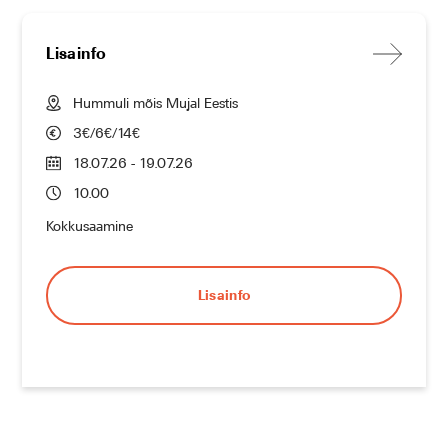
Lisainfo
Hummuli mõis Mujal Eestis
3€/6€/14€
18.07.26 - 19.07.26
10.00
Kokkusaamine
Lisainfo