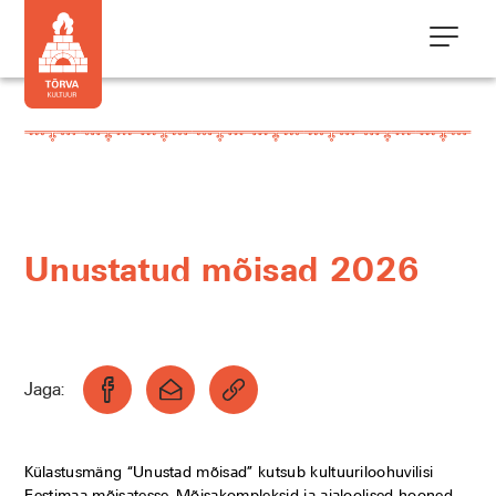
Unustatud mõisad 2026
Jaga:
Külastusmäng “Unustad mõisad” kutsub kultuuriloohuvilisi
Eestimaa mõisatesse. Mõisakompleksid ja ajaloolised hooned,