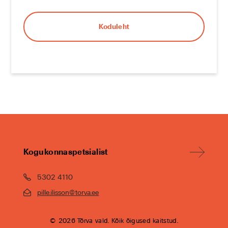
Koduleht
Kogukonnaspetsialist
5302 4110
pille.ilisson@torva.ee
© 2026 Tõrva vald. Kõik õigused kaitstud.