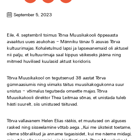
September 5, 2023
Eile, 4. septembril toimus Tõrva Muusikakooli õppeaasta
avaaktus uues asukohas – Männiku tänav 5 asuvas Tõrva
kultuurimajas. Kohaletulnud lapsi ja lapsevanemaid oli aktusel
nii palju, et kultuurimaja saal kippus väikeseks jääma ning
mitmed huvilised kuulasid aktust koridoris.
Tõrva Muusikakool on tegutsenud 38 aastat Tõrva
gümnaasiumis ning viimaks täitus muusikakogukonna suur
unistus – võimalus tegutseda omaette majas. Tõrva
Muusikakooli direktor Thea Leitmaa sõnas, et unistada tuleb
hästi suurelt, siis unistused täituvad.
Tõrva vallavanem Helen Elias rääkis, et muutused on alguses
rasked ning sisseelamine võtab aega. „Kui me üksteist toetame,
oleme sõbralikud ja anname tagasisidet, kui me näeme midagi,