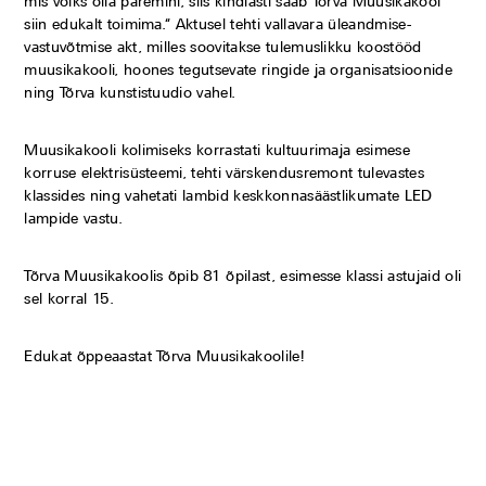
mis võiks olla paremini, siis kindlasti saab Tõrva Muusikakool
siin edukalt toimima.“ Aktusel tehti vallavara üleandmise-
vastuvõtmise akt, milles soovitakse tulemuslikku koostööd
muusikakooli, hoones tegutsevate ringide ja organisatsioonide
ning Tõrva kunstistuudio vahel.
Muusikakooli kolimiseks korrastati kultuurimaja esimese
korruse elektrisüsteemi, tehti värskendusremont tulevastes
klassides ning vahetati lambid keskkonnasäästlikumate LED
lampide vastu.
Tõrva Muusikakoolis õpib 81 õpilast, esimesse klassi astujaid oli
sel korral 15.
Edukat õppeaastat Tõrva Muusikakoolile!